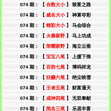
074 期：
【
合数大小
】 致富之路
074 期：
【
威名大小
】 神算夺彩
074 期：
【
精彩大小
】 马会综合
074 期：
【
火暴家野
】 马上功成
074 期：
【
荣耀家野
】 海立云垂
074 期：
【
宝宝八尾
】 上援下推
074 期：
【
百胜七尾
】 博码祥龙
074 期：
【
狂赚六尾
】 绝尘映雪
074 期：
【
王者五尾
】 财富通天
074 期：
【
成神四尾
】 无双奉献
074 期：
【
闻名三尾
】 乐居丰富