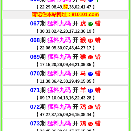
【 22,29,08,49,
37
,38,02,41,47 】
请记住本站网址：810101.com
067
期
猛料九码
开
虎
错
05
【 30,33,02,42,20,17,12,36,19 】
068
期
猛料九码
开
猴
错
23
【 22,06,05,30,07,43,44,27,17 】
069
期
猛料九码
开
猴
错
23
【 17,15,20,28,09,46,21,39,35 】
070
期
猛料九码
开
马
错
25
【 11,30,36,42,38,29,49,15,05 】
071
期
猛料九码
开
羊
错
48
【 09,17,10,04,13,16,22,43,28 】
072
期
猛料九码
开
鸡
错
46
【 47,27,37,25,09,36,15,38,44 】
073
期
猛料九码
开
鸡
错
34