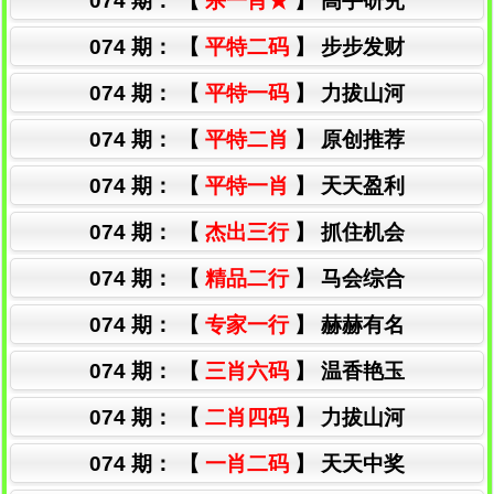
074 期：
【
杀一肖★
】 高手研究
074 期：
【
平特二码
】 步步发财
074 期：
【
平特一码
】 力拔山河
074 期：
【
平特二肖
】 原创推荐
074 期：
【
平特一肖
】 天天盈利
074 期：
【
杰出三行
】 抓住机会
074 期：
【
精品二行
】 马会综合
074 期：
【
专家一行
】 赫赫有名
074 期：
【
三肖六码
】 温香艳玉
074 期：
【
二肖四码
】 力拔山河
074 期：
【
一肖二码
】 天天中奖