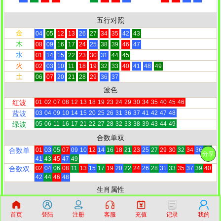
五行对照
金
04
05
12
13
26
27
34
35
42
43
木
08
09
16
17
24
25
38
39
46
47
水
01
14
15
22
23
30
31
44
45
火
02
03
10
11
18
19
32
33
40
41
48
49
土
06
07
20
21
28
29
36
37
波色
红波
01
02
07
08
12
13
18
19
23
24
29
30
34
35
40
45
46
蓝波
03
04
09
10
14
15
20
25
26
31
36
37
41
42
47
48
绿波
05
06
11
16
17
21
22
27
28
32
33
38
39
43
44
49
合数单双
合数单
01
03
05
07
09
10
12
14
16
18
21
23
25
27
29
30
32
34
36
38
分享
41
43
45
47
49
合数双
02
04
06
08
11
13
15
17
19
20
22
24
26
28
31
33
35
37
39
40
42
44
46
48
生肖属性
家禽
：牛、马、羊、鸡、狗、猪
首页
登陆
注册
客服
充值
记录
我的
野兽
：鼠、虎、兔、龙、蛇、猴