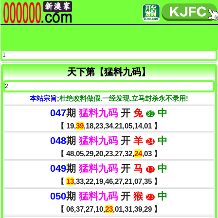
1
天下第【猛料九码】
2
本站宗旨;
杜绝改料做假.一经发现.立马封杀永不录用!
047
期
猛料九码
开
兔
中
39
【 19,
39
,18,23,34,21,05,14,01 】
048
期
猛料九码
开
羊
中
24
【 48,05,29,20,23,27,32,
24
,03 】
049
期
猛料九码
开
马
中
13
【
13
,33,22,19,46,27,21,07,35 】
050
期
猛料九码
开
猴
中
23
【 06,37,27,10,
23
,01,31,39,29 】