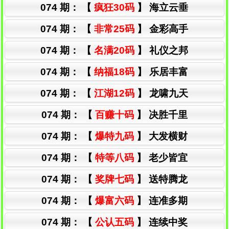
074 期：
【
疯狂30码
】 海立云垂
074 期：
【
非常25码
】 金彩高手
074 期：
【
名满20码
】 礼仪之邦
074 期：
【
纳福18码
】 乐居丰富
074 期：
【
江湖12码
】 龙啸九天
074 期：
【
百赚十码
】 决胜千里
074 期：
【
爆特九码
】 大发横财
074 期：
【
特等八码
】 老少皆宜
074 期：
【
奖牌七码
】 送特腾龙
074 期：
【
爆富六码
】 连准多期
074 期：
【
公认五码
】 连续中奖