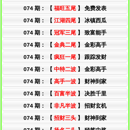
074 期：
【
福旺五尾
】 免费发表
074 期：
【
江湖四尾
】 冰镇西瓜
074 期：
【
冠军三尾
】 致富能手
074 期：
【
金典二尾
】 金彩高手
074 期：
【
疯狂一尾
】 跟踪发财
074 期：
【
中特二波
】 金彩高手
074 期：
【
高手一波
】 财神到家
074 期：
【
百富半波
】 决胜千里
074 期：
【
非凡半波
】 招财玄机
074 期：
【
招财三头
】 财神到家