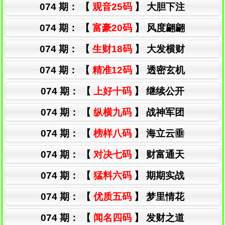
074 期：
【
观音25码
】 大胆下注
074 期：
【
富豪20码
】 风度翩翩
074 期：
【
生财18码
】 大发横财
074 期：
【
精准12码
】 透密玄机
074 期：
【
上好十码
】 继续公开
074 期：
【
纵横九码
】 战神军团
074 期：
【
榜样八码
】 海立云垂
074 期：
【
对决七码
】 财富通天
074 期：
【
猛料六码
】 期期实战
074 期：
【
优质五码
】 梦里情花
074 期：
【
闻名四码
】 发财之道