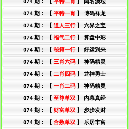
074 期：
【
平特二肖
】 闻名澳坛
074 期：
【
平特一肖
】 博码祥龙
074 期：
【
道人三行
】 六界之宝
074 期：
【
福气二行
】 算盘中彩
074 期：
【
秘籍一行
】 好运到来
074 期：
【
三肖六码
】 神码精灵
074 期：
【
二肖四码
】 龙神勇士
074 期：
【
一肖二码
】 神码精灵
074 期：
【
至尊单双
】 内幕真经
074 期：
【
财富单双
】 步步发财
074 期：
【
合数单双
】 乐居丰富