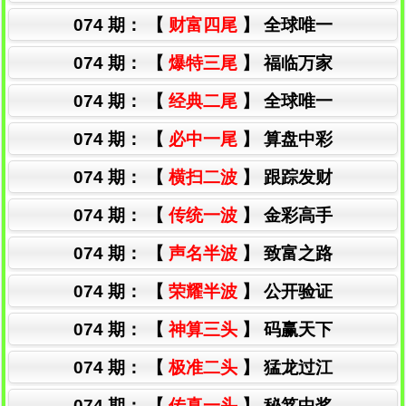
074 期：
【
财富四尾
】 全球唯一
074 期：
【
爆特三尾
】 福临万家
074 期：
【
经典二尾
】 全球唯一
074 期：
【
必中一尾
】 算盘中彩
074 期：
【
横扫二波
】 跟踪发财
074 期：
【
传统一波
】 金彩高手
074 期：
【
声名半波
】 致富之路
074 期：
【
荣耀半波
】 公开验证
074 期：
【
神算三头
】 码赢天下
074 期：
【
极准二头
】 猛龙过江
074 期：
【
传真一头
】 秘笈中奖