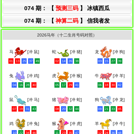
074 期：
【
预测三码
】 冰镇西瓜
074 期：
【
神算二码
】 信我者发
2026马年（十二生肖号码对照）
马
[冲 鼠]
蛇
[冲 猪]
龙
[冲 狗]
01
13
25
37
49
02
14
26
38
03
15
27
39
兔
[冲 鸡]
虎
[冲 猴]
牛
[冲 羊]
04
16
28
40
05
17
29
41
06
18
30
42
鼠
[冲 马]
猪
[冲 蛇]
狗
[冲 龙]
07
19
31
43
08
20
32
44
09
21
33
45
鸡
[冲 兔]
猴
[冲 虎]
羊
[冲 牛]
10
22
34
46
11
23
35
47
12
24
36
48