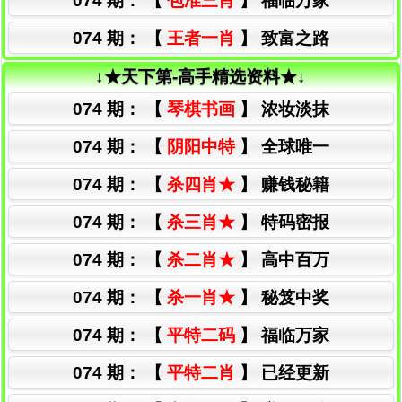
074 期：
【
包准三肖
】 福临万家
074 期：
【
王者一肖
】 致富之路
↓★天下第-高手精选资料★↓
074 期：
【
琴棋书画
】 浓妆淡抹
074 期：
【
阴阳中特
】 全球唯一
074 期：
【
杀四肖★
】 赚钱秘籍
074 期：
【
杀三肖★
】 特码密报
074 期：
【
杀二肖★
】 高中百万
074 期：
【
杀一肖★
】 秘笈中奖
074 期：
【
平特二码
】 福临万家
074 期：
【
平特二肖
】 已经更新