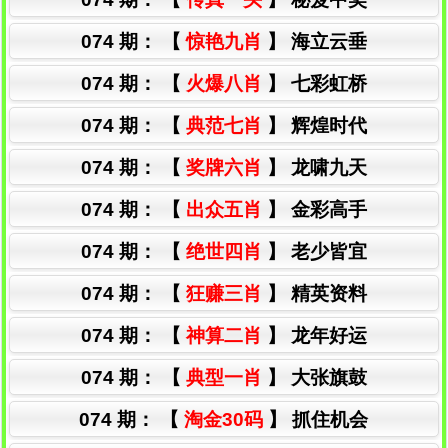
074 期：
【
惊艳九肖
】 海立云垂
074 期：
【
火爆八肖
】 七彩虹桥
074 期：
【
典范七肖
】 辉煌时代
074 期：
【
奖牌六肖
】 龙啸九天
074 期：
【
出众五肖
】 金彩高手
074 期：
【
绝世四肖
】 老少皆宜
074 期：
【
狂赚三肖
】 精英资料
074 期：
【
神算二肖
】 龙年好运
074 期：
【
典型一肖
】 大张旗鼓
074 期：
【
淘金30码
】 抓住机会