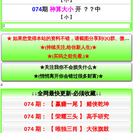
【 小 】
074
期
神算大小
开 ？？中
【 小 】
2
★ 如果您觉得本站的资料不错，请截图分享到QQ群、微信群让更多的朋友中奖！你的转发就是对高手的最大支持！★
★(持续关注,给你新人生)★
★(买码之前先看,)★
★关注我你不会损失什么★
★(悄悄离开你会错过很多财富)★
4
↓↓全网最快更新-必须收藏↓↓
074 期：
【
赢赚一尾
】 赌侠乾坤
074 期：
【
荣耀三头
】 高手研究
074 期：
【
唯独三肖
】 大张旗鼓