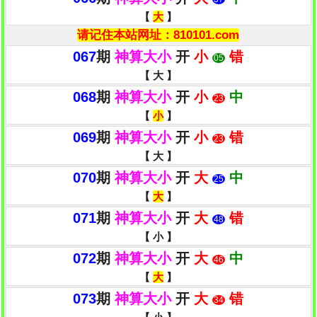
【
大
】
请记住本站网址：810101.com
067
期
神算大小
开
小
错
05
【 大 】
068
期
神算大小
开
小
中
23
【
小
】
069
期
神算大小
开
小
错
23
【 大 】
070
期
神算大小
开
大
中
25
【
大
】
071
期
神算大小
开
大
错
48
【 小 】
072
期
神算大小
开
大
中
46
【
大
】
073
期
神算大小
开
大
错
34