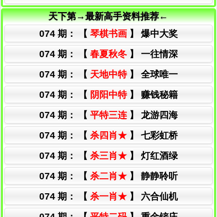
天下第→最新高手资料推荐←
074 期：
【
琴棋书画
】 爆中大奖
074 期：
【
春夏秋冬
】 一往情深
074 期：
【
天地中特
】 全球唯一
074 期：
【
阴阳中特
】 赚钱秘籍
074 期：
【
平特三连
】 龙游四海
074 期：
【
杀四肖★
】 七彩虹桥
074 期：
【
杀三肖★
】 灯红酒绿
074 期：
【
杀二肖★
】 静静聆听
074 期：
【
杀一肖★
】 六合仙机
074 期：
【
平特二码
】 重金铲庄