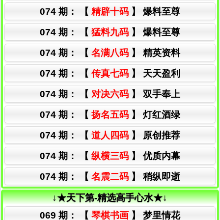
074 期：
【
精辟十码
】 爆料至尊
074 期：
【
猛料九码
】 爆料至尊
074 期：
【
名满八码
】 精英资料
074 期：
【
传真七码
】 天天盈利
074 期：
【
对决六码
】 双手奉上
074 期：
【
扬名五码
】 灯红酒绿
074 期：
【
道人四码
】 原创推荐
074 期：
【
纵横三码
】 优质内幕
074 期：
【
名震二码
】 稍纵即逝
↓★天下第-精选高手心水★↓
069 期：
【
琴棋书画
】 梦里情花