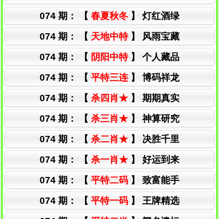
074 期：
【
春夏秋冬
】 灯红酒绿
074 期：
【
天地中特
】 风雨宝藏
074 期：
【
阴阳中特
】 个人藏品
074 期：
【
平特三连
】 博码祥龙
074 期：
【
杀四肖★
】 期期真实
074 期：
【
杀三肖★
】 神算研究
074 期：
【
杀二肖★
】 决胜千里
074 期：
【
杀一肖★
】 好运到来
074 期：
【
平特二码
】 致富能手
074 期：
【
平特一码
】 王牌精选