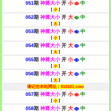
051
期
神算大小
开
小
中
01
【
小
】
052
期
神算大小
开
大
中
38
【
大
】
053
期
神算大小
开
小
中
15
【
小
】
054
期
神算大小
开
大
中
48
【
大
】
055
期
神算大小
开
小
中
14
【
小
】
056
期
神算大小
开
大
中
48
【
大
】
请记住本站网址：810101.com
057
期
神算大小
开
小
中
23
【
小
】
058
期
神算大小
开
大
中
31