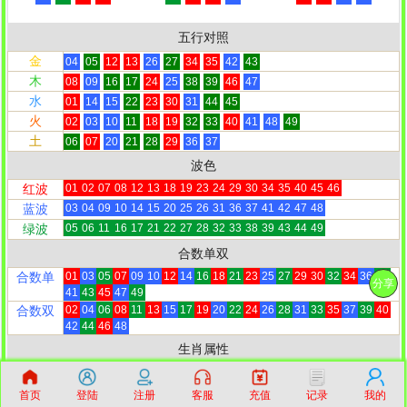
五行对照
金
04
05
12
13
26
27
34
35
42
43
木
08
09
16
17
24
25
38
39
46
47
水
01
14
15
22
23
30
31
44
45
火
02
03
10
11
18
19
32
33
40
41
48
49
土
06
07
20
21
28
29
36
37
波色
红波
01
02
07
08
12
13
18
19
23
24
29
30
34
35
40
45
46
蓝波
03
04
09
10
14
15
20
25
26
31
36
37
41
42
47
48
绿波
05
06
11
16
17
21
22
27
28
32
33
38
39
43
44
49
合数单双
合数单
01
03
05
07
09
10
12
14
16
18
21
23
25
27
29
30
32
34
36
38
分享
41
43
45
47
49
合数双
02
04
06
08
11
13
15
17
19
20
22
24
26
28
31
33
35
37
39
40
42
44
46
48
生肖属性
家禽
：牛、马、羊、鸡、狗、猪
首页
登陆
注册
客服
充值
记录
我的
野兽
：鼠、虎、兔、龙、蛇、猴