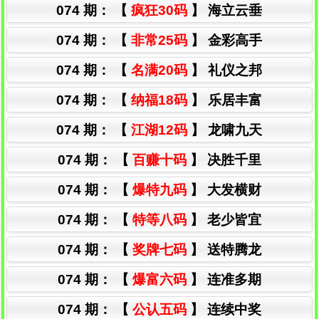
074 期：
【
疯狂30码
】 海立云垂
074 期：
【
非常25码
】 金彩高手
074 期：
【
名满20码
】 礼仪之邦
074 期：
【
纳福18码
】 乐居丰富
074 期：
【
江湖12码
】 龙啸九天
074 期：
【
百赚十码
】 决胜千里
074 期：
【
爆特九码
】 大发横财
074 期：
【
特等八码
】 老少皆宜
074 期：
【
奖牌七码
】 送特腾龙
074 期：
【
爆富六码
】 连准多期
074 期：
【
公认五码
】 连续中奖