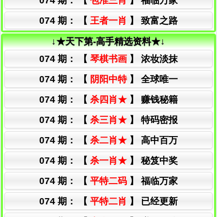
074 期：
【
包准三肖
】 福临万家
074 期：
【
王者一肖
】 致富之路
↓★天下第-高手精选资料★↓
074 期：
【
琴棋书画
】 浓妆淡抹
074 期：
【
阴阳中特
】 全球唯一
074 期：
【
杀四肖★
】 赚钱秘籍
074 期：
【
杀三肖★
】 特码密报
074 期：
【
杀二肖★
】 高中百万
074 期：
【
杀一肖★
】 秘笈中奖
074 期：
【
平特二码
】 福临万家
074 期：
【
平特二肖
】 已经更新