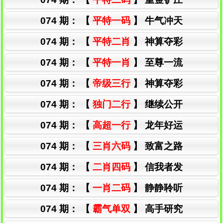
074 期：
【
平特一码
】 牛气冲天
074 期：
【
平特二肖
】 神算夺彩
074 期：
【
平特一肖
】 至尊一流
074 期：
【
帝级三行
】 神算夺彩
074 期：
【
独门二行
】 继续公开
074 期：
【
高超一行
】 龙年好运
074 期：
【
三肖六码
】 致富之路
074 期：
【
二肖四码
】 信我者发
074 期：
【
一肖二码
】 静静聆听
074 期：
【
霸气单双
】 高手研究