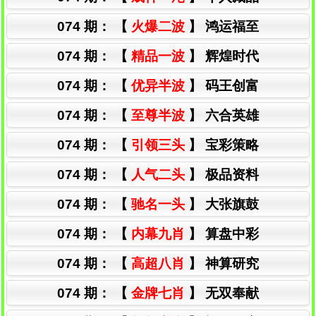
074 期：
【
火爆二波
】 鸿运福至
074 期：
【
精品一波
】 辉煌时代
074 期：
【
优异半波
】 码王创富
074 期：
【
至尊半波
】 六合英雄
074 期：
【
引领三头
】 宝彩策略
074 期：
【
人气二头
】 极品资料
074 期：
【
驰名一头
】 大张旗鼓
074 期：
【
内幕九肖
】 算盘中彩
074 期：
【
高超八肖
】 神算研究
074 期：
【
金牌七肖
】 无双奉献