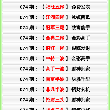
074 期：
【
福旺五尾
】 免费发表
074 期：
【
江湖四尾
】 冰镇西瓜
074 期：
【
冠军三尾
】 致富能手
074 期：
【
金典二尾
】 金彩高手
074 期：
【
疯狂一尾
】 跟踪发财
074 期：
【
中特二波
】 金彩高手
074 期：
【
高手一波
】 财神到家
074 期：
【
百富半波
】 决胜千里
074 期：
【
非凡半波
】 招财玄机
074 期：
【
招财三头
】 财神到家