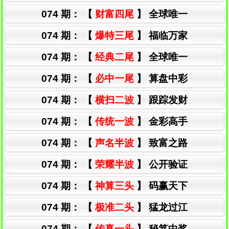
074 期：
【
财富四尾
】 全球唯一
074 期：
【
爆特三尾
】 福临万家
074 期：
【
经典二尾
】 全球唯一
074 期：
【
必中一尾
】 算盘中彩
074 期：
【
横扫二波
】 跟踪发财
074 期：
【
传统一波
】 金彩高手
074 期：
【
声名半波
】 致富之路
074 期：
【
荣耀半波
】 公开验证
074 期：
【
神算三头
】 码赢天下
074 期：
【
极准二头
】 猛龙过江
074 期：
【
传真一头
】 秘笈中奖