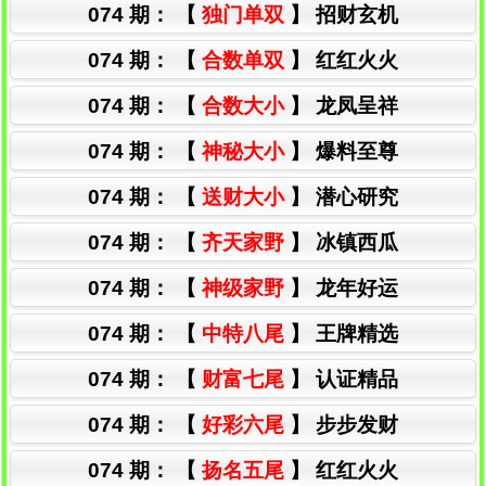
074 期：
【
独门单双
】 招财玄机
074 期：
【
合数单双
】 红红火火
074 期：
【
合数大小
】 龙凤呈祥
074 期：
【
神秘大小
】 爆料至尊
074 期：
【
送财大小
】 潜心研究
074 期：
【
齐天家野
】 冰镇西瓜
074 期：
【
神级家野
】 龙年好运
074 期：
【
中特八尾
】 王牌精选
074 期：
【
财富七尾
】 认证精品
074 期：
【
好彩六尾
】 步步发财
074 期：
【
扬名五尾
】 红红火火