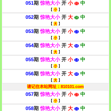
051
期
惊艳大小
开
小
中
01
【
小
】
052
期
惊艳大小
开
大
中
38
【
大
】
053
期
惊艳大小
开
小
中
15
【
小
】
054
期
惊艳大小
开
大
中
48
【
大
】
055
期
惊艳大小
开
小
中
14
【
小
】
056
期
惊艳大小
开
大
中
48
【
大
】
请记住本站网址：810101.com
057
期
惊艳大小
开
小
中
23
【
小
】
058
期
惊艳大小
开
大
中
31