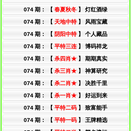
074 期：
【
春夏秋冬
】 灯红酒绿
074 期：
【
天地中特
】 风雨宝藏
074 期：
【
阴阳中特
】 个人藏品
074 期：
【
平特三连
】 博码祥龙
074 期：
【
杀四肖★
】 期期真实
074 期：
【
杀三肖★
】 神算研究
074 期：
【
杀二肖★
】 决胜千里
074 期：
【
杀一肖★
】 好运到来
074 期：
【
平特二码
】 致富能手
074 期：
【
平特一码
】 王牌精选