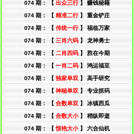
074 期：
【
出众三行
】 赚钱秘籍
074 期：
【
精准二行
】 重金铲庄
074 期：
【
传统一行
】 福临万家
074 期：
【
三肖六码
】 龙神勇士
074 期：
【
二肖四码
】 胜在今期
074 期：
【
一肖二码
】 鸿运福至
074 期：
【
独家单双
】 高手研究
074 期：
【
神秘单双
】 专业抓码
074 期：
【
合数单双
】 冰镇西瓜
074 期：
【
合数大小
】 稍纵即逝
074 期：
【
惊艳大小
】 六合仙机