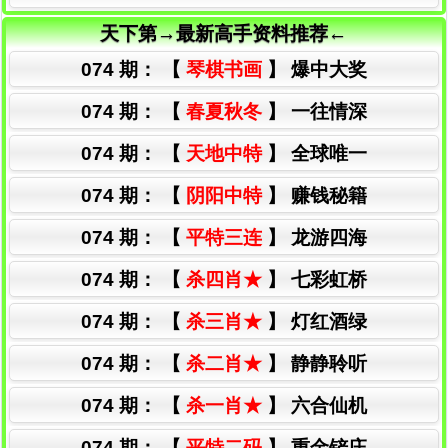
天下第→最新高手资料推荐←
074 期：
【
琴棋书画
】 爆中大奖
074 期：
【
春夏秋冬
】 一往情深
074 期：
【
天地中特
】 全球唯一
074 期：
【
阴阳中特
】 赚钱秘籍
074 期：
【
平特三连
】 龙游四海
074 期：
【
杀四肖★
】 七彩虹桥
074 期：
【
杀三肖★
】 灯红酒绿
074 期：
【
杀二肖★
】 静静聆听
074 期：
【
杀一肖★
】 六合仙机
074 期：
【
平特二码
】 重金铲庄