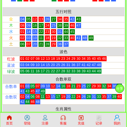
五行对照
金
04
05
12
13
26
27
34
35
42
43
木
08
09
16
17
24
25
38
39
46
47
水
01
14
15
22
23
30
31
44
45
火
02
03
10
11
18
19
32
33
40
41
48
49
土
06
07
20
21
28
29
36
37
波色
红波
01
02
07
08
12
13
18
19
23
24
29
30
34
35
40
45
46
蓝波
03
04
09
10
14
15
20
25
26
31
36
37
41
42
47
48
绿波
05
06
11
16
17
21
22
27
28
32
33
38
39
43
44
49
合数单双
合数单
01
03
05
07
09
10
12
14
16
18
21
23
25
27
29
30
32
34
36
38
分享
41
43
45
47
49
合数双
02
04
06
08
11
13
15
17
19
20
22
24
26
28
31
33
35
37
39
40
42
44
46
48
生肖属性
家禽
：牛、马、羊、鸡、狗、猪
首页
登陆
注册
客服
充值
记录
我的
野兽
：鼠、虎、兔、龙、蛇、猴