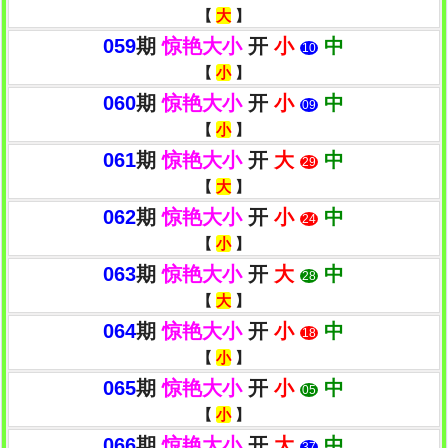
【
大
】
059
期
惊艳大小
开
小
中
10
【
小
】
060
期
惊艳大小
开
小
中
09
【
小
】
061
期
惊艳大小
开
大
中
29
【
大
】
062
期
惊艳大小
开
小
中
24
【
小
】
063
期
惊艳大小
开
大
中
28
【
大
】
064
期
惊艳大小
开
小
中
18
【
小
】
065
期
惊艳大小
开
小
中
05
【
小
】
066
期
惊艳大小
开
大
中
37