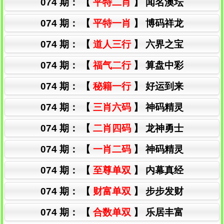
074 期：
【
平特二肖
】 闻名澳坛
074 期：
【
平特一肖
】 博码祥龙
074 期：
【
道人三行
】 六界之宝
074 期：
【
福气二行
】 算盘中彩
074 期：
【
秘籍一行
】 好运到来
074 期：
【
三肖六码
】 神码精灵
074 期：
【
二肖四码
】 龙神勇士
074 期：
【
一肖二码
】 神码精灵
074 期：
【
至尊单双
】 内幕真经
074 期：
【
财富单双
】 步步发财
074 期：
【
合数单双
】 乐居丰富