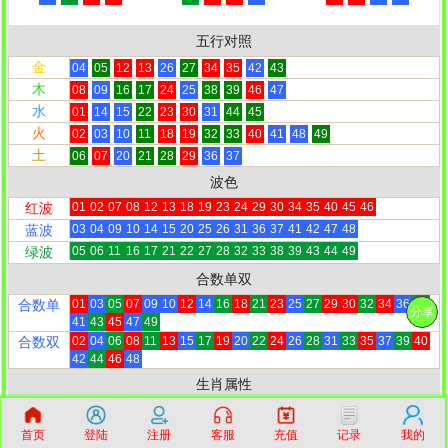
五行对照
金
04
05
12
13
26
27
34
35
42
43
木
08
09
16
17
24
25
38
39
46
47
水
01
14
15
22
23
30
31
44
45
火
02
03
10
11
18
19
32
33
40
41
48
49
土
06
07
20
21
28
29
36
37
波色
红波
01
02
07
08
12
13
18
19
23
24
29
30
34
35
40
45
46
蓝波
03
04
09
10
14
15
20
25
26
31
36
37
41
42
47
48
绿波
05
06
11
16
17
21
22
27
28
32
33
38
39
43
44
49
合数单双
合数单
01
03
05
07
09
10
12
14
16
18
21
23
25
27
29
30
32
34
36
38
分享
41
43
45
47
49
合数双
02
04
06
08
11
13
15
17
19
20
22
24
26
28
31
33
35
37
39
40
42
44
46
48
生肖属性
家禽
：牛、马、羊、鸡、狗、猪
首页
登陆
注册
客服
充值
记录
我的
野兽
：鼠、虎、兔、龙、蛇、猴