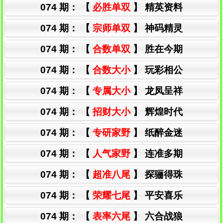
074 期：
【
必胜单双
】 精英资料
074 期：
【
宗师单双
】 神码精灵
074 期：
【
合数单双
】 胜在今期
074 期：
【
合数大小
】 玩彩相公
074 期：
【
专属大小
】 龙凤呈祥
074 期：
【
招财大小
】 辉煌时代
074 期：
【
专研家野
】 纸醉金迷
074 期：
【
人气家野
】 连准多期
074 期：
【
超准八尾
】 探骊得珠
074 期：
【
荣耀七尾
】 平安喜乐
074 期：
【
表率六尾
】 六合战狼