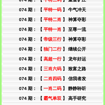
074 期：
【
平特一码
】 牛气冲天
074 期：
【
平特二肖
】 神算夺彩
074 期：
【
平特一肖
】 至尊一流
074 期：
【
帝级三行
】 神算夺彩
074 期：
【
独门二行
】 继续公开
074 期：
【
高超一行
】 龙年好运
074 期：
【
三肖六码
】 致富之路
074 期：
【
二肖四码
】 信我者发
074 期：
【
一肖二码
】 静静聆听
074 期：
【
霸气单双
】 高手研究