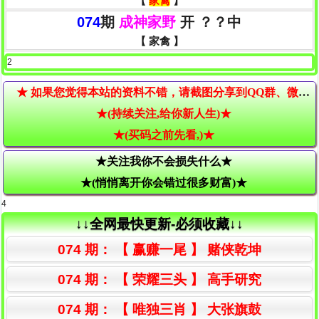
【
家禽
】
074
期
成神家野
开 ？？中
【 家禽 】
2
★ 如果您觉得本站的资料不错，请截图分享到QQ群、微信群让更多的朋友中奖！你的转发就是对高手的最大支持！★
★(持续关注,给你新人生)★
★(买码之前先看,)★
★关注我你不会损失什么★
★(悄悄离开你会错过很多财富)★
4
↓↓全网最快更新-必须收藏↓↓
074 期：
【
赢赚一尾
】 赌侠乾坤
074 期：
【
荣耀三头
】 高手研究
074 期：
【
唯独三肖
】 大张旗鼓