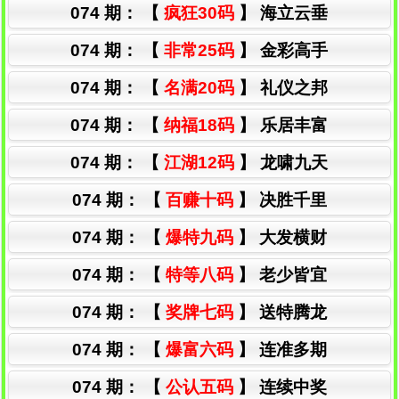
074 期：
【
疯狂30码
】 海立云垂
074 期：
【
非常25码
】 金彩高手
074 期：
【
名满20码
】 礼仪之邦
074 期：
【
纳福18码
】 乐居丰富
074 期：
【
江湖12码
】 龙啸九天
074 期：
【
百赚十码
】 决胜千里
074 期：
【
爆特九码
】 大发横财
074 期：
【
特等八码
】 老少皆宜
074 期：
【
奖牌七码
】 送特腾龙
074 期：
【
爆富六码
】 连准多期
074 期：
【
公认五码
】 连续中奖