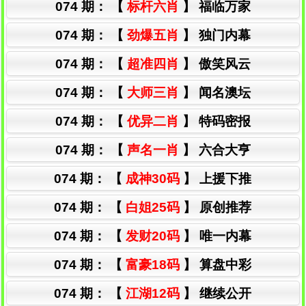
074 期：
【
标杆六肖
】 福临万家
074 期：
【
劲爆五肖
】 独门内幕
074 期：
【
超准四肖
】 傲笑风云
074 期：
【
大师三肖
】 闻名澳坛
074 期：
【
优异二肖
】 特码密报
074 期：
【
声名一肖
】 六合大亨
074 期：
【
成神30码
】 上援下推
074 期：
【
白姐25码
】 原创推荐
074 期：
【
发财20码
】 唯一内幕
074 期：
【
富豪18码
】 算盘中彩
074 期：
【
江湖12码
】 继续公开