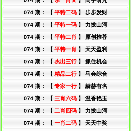
074 期：
【
杀一肖★
】 高手研究
074 期：
【
平特二码
】 步步发财
074 期：
【
平特一码
】 力拔山河
074 期：
【
平特二肖
】 原创推荐
074 期：
【
平特一肖
】 天天盈利
074 期：
【
杰出三行
】 抓住机会
074 期：
【
精品二行
】 马会综合
074 期：
【
专家一行
】 赫赫有名
074 期：
【
三肖六码
】 温香艳玉
074 期：
【
二肖四码
】 力拔山河
074 期：
【
一肖二码
】 天天中奖