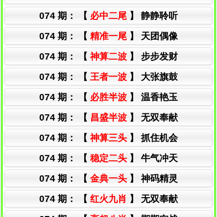
074 期：
【
必中二尾
】 静静聆听
074 期：
【
精准一尾
】 天团偶像
074 期：
【
神算二波
】 步步发财
074 期：
【
王者一波
】 大张旗鼓
074 期：
【
必胜半波
】 温香艳玉
074 期：
【
昌盛半波
】 无双奉献
074 期：
【
神算三头
】 抓住机会
074 期：
【
稳定二头
】 牛气冲天
074 期：
【
金典一头
】 神码精灵
074 期：
【
红火九肖
】 无双奉献