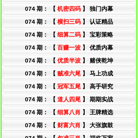
074 期：
【
机密四码
】 独门内幕
074 期：
【
横扫三码
】 认证精品
074 期：
【
细算二码
】 宝彩策略
074 期：
【
百赚一波
】 优质内幕
074 期：
【
优质半波
】 赌侠乾坤
074 期：
【
贼准六尾
】 马上功成
074 期：
【
冠军五尾
】 高手研究
074 期：
【
道人四尾
】 期期实战
074 期：
【
细算八肖
】 王牌精选
074 期：
【
财富六肖
】 大张旗鼓