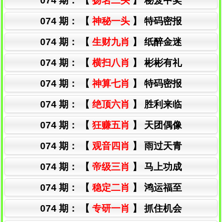
074 期：
【
扬名二头
】 秘笈中奖
074 期：
【
神秘一头
】 特码密报
074 期：
【
生财九肖
】 纸醉金迷
074 期：
【
横扫八肖
】 彬彬有礼
074 期：
【
神算七肖
】 特码密报
074 期：
【
绝顶六肖
】 胜利来临
074 期：
【
狂赚五肖
】 天团偶像
074 期：
【
观音四肖
】 雨过天青
074 期：
【
帝级三肖
】 马上功成
074 期：
【
稳定二肖
】 鸿运福至
074 期：
【
专研一肖
】 抓住机会