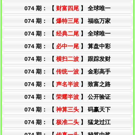
074 期：
【
财富四尾
】 全球唯一
074 期：
【
爆特三尾
】 福临万家
074 期：
【
经典二尾
】 全球唯一
074 期：
【
必中一尾
】 算盘中彩
074 期：
【
横扫二波
】 跟踪发财
074 期：
【
传统一波
】 金彩高手
074 期：
【
声名半波
】 致富之路
074 期：
【
荣耀半波
】 公开验证
074 期：
【
神算三头
】 码赢天下
074 期：
【
极准二头
】 猛龙过江
074 期：
【
传真一头
】 秘笈中奖