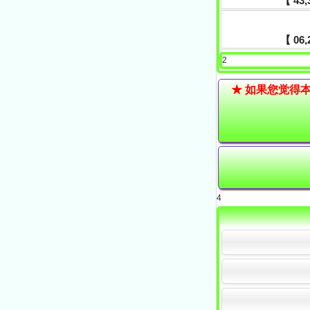
【 43,3
【 06,2
2
4