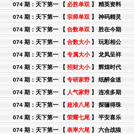
074 期：
天下第一
【
必胜单双
】 精英资料
074 期：
天下第一
【
宗师单双
】 神码精灵
074 期：
天下第一
【
合数单双
】 胜在今期
074 期：
天下第一
【
合数大小
】 玩彩相公
074 期：
天下第一
【
专属大小
】 龙凤呈祥
074 期：
天下第一
【
招财大小
】 辉煌时代
074 期：
天下第一
【
专研家野
】 纸醉金迷
074 期：
天下第一
【
人气家野
】 连准多期
074 期：
天下第一
【
超准八尾
】 探骊得珠
074 期：
天下第一
【
荣耀七尾
】 平安喜乐
074 期：
天下第一
【
表率六尾
】 六合战狼