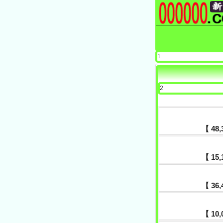
1
2
【 48,
【 15,1
【 36,4
【 10,0