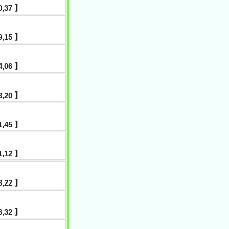
40,37 】
19,15 】
24,06 】
33,20 】
41,45 】
21,12 】
13,22 】
36,32 】