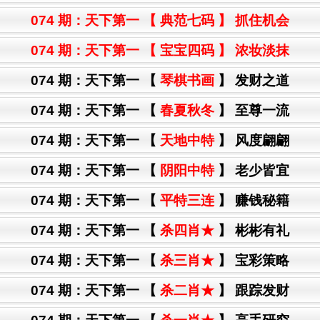
074 期：
天下第一
【
典范七码
】 抓住机会
074 期：
天下第一
【
宝宝四码
】 浓妆淡抹
074 期：
天下第一
【
琴棋书画
】 发财之道
074 期：
天下第一
【
春夏秋冬
】 至尊一流
074 期：
天下第一
【
天地中特
】 风度翩翩
074 期：
天下第一
【
阴阳中特
】 老少皆宜
074 期：
天下第一
【
平特三连
】 赚钱秘籍
074 期：
天下第一
【
杀四肖★
】 彬彬有礼
074 期：
天下第一
【
杀三肖★
】 宝彩策略
074 期：
天下第一
【
杀二肖★
】 跟踪发财