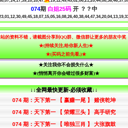
8,07,14,17,39,10,18,47,
34
,19,12,49,45,02,06,21,20,44,08,36,46,37,
074
期
白姐25码
开 ？？中
3,01,12,30,49,45,18,07,15,05,16,08,26,40,38,44,47,34,20,04,13,19,
★(持续关注,给你新人生)★
★(买码之前先看,)★
★关注我你不会损失什么★
★(悄悄离开你会错过很多财富)★
↓↓全网最快更新-必须收藏↓↓
074 期：
天下第一
【
赢赚一尾
】 赌侠乾坤
074 期：
天下第一
【
荣耀三头
】 高手研究
074 期：
天下第一
【
唯独三肖
】 大张旗鼓