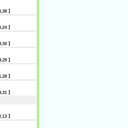
36,38 】
16,24 】
49,30 】
04,29 】
21,28 】
49,31 】
42,13 】