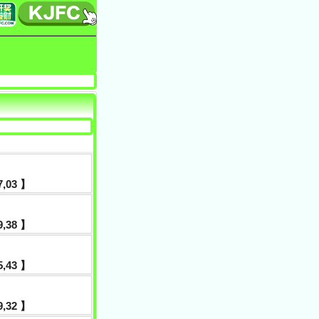
27,03 】
09,38 】
5,43 】
19,32 】