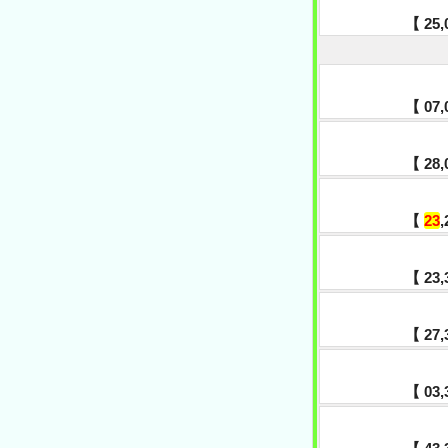
【 25,0
【 07,0
【 28,0
【
23
,
【 23,3
【 27,
【 03,3