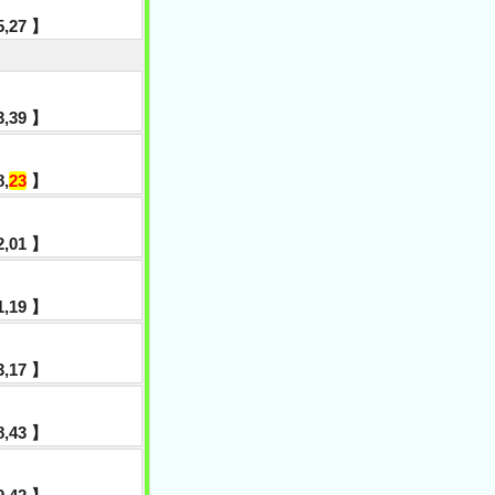
35,27 】
43,39 】
8,
23
】
42,01 】
21,19 】
13,17 】
28,43 】