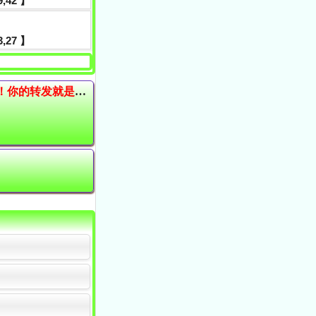
09,42 】
33,27 】
★ 如果您觉得本站的资料不错，请截图分享到QQ群、微信群让更多的朋友中奖！你的转发就是对高手的最大支持！★