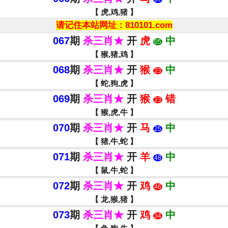
【 虎,鸡,猪 】
请记住本站网址：810101.com
067
期
杀三肖★
开
虎
中
05
【 猴,猪,鸡 】
068
期
杀三肖★
开
猴
中
23
【 蛇,狗,虎 】
069
期
杀三肖★
开
猴
错
23
【 猴,虎,牛 】
070
期
杀三肖★
开
马
中
25
【 猪,牛,蛇 】
071
期
杀三肖★
开
羊
中
48
【 鼠,牛,蛇 】
072
期
杀三肖★
开
鸡
中
46
【 龙,猴,猪 】
073
期
杀三肖★
开
鸡
中
34