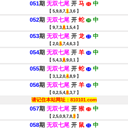
051
期
无双七尾
开
马
中
01
【 5,9,8,7,
1
,3,6 】
052
期
无双七尾
开
蛇
中
38
【 9,7,3,
8
,1,5,4 】
053
期
无双七尾
开
龙
中
15
【 2,0,
5
,7,4,6,3 】
054
期
无双七尾
开
羊
中
48
【 5,4,3,
8
,9,0,1 】
055
期
无双七尾
开
蛇
中
14
【 3,1,2,0,
4
,8,9 】
056
期
无双七尾
开
羊
中
48
【 0,2,5,4,
8
,3,7 】
请记住本站网址：810101.com
057
期
无双七尾
开
猴
中
23
【 2,5,0,9,7,8,
3
】
058
期
无双七尾
开
鼠
中
31