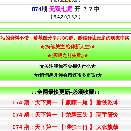
【 0,7,8,2,
4
,3,5 】
074
期
无双七尾
开 ？？中
【 9,4,2,0,1,3,7 】
★(持续关注,给你新人生)★
★(买码之前先看,)★
★关注我你不会损失什么★
★(悄悄离开你会错过很多财富)★
↓↓全网最快更新-必须收藏↓↓
074 期：
天下第一
【
赢赚一尾
】 赌侠乾坤
074 期：
天下第一
【
荣耀三头
】 高手研究
074 期：
天下第一
【
唯独三肖
】 大张旗鼓