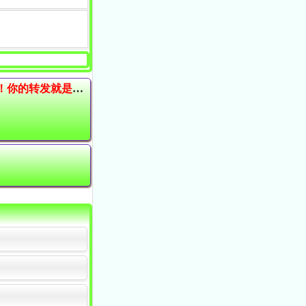
★ 如果您觉得本站的资料不错，请截图分享到QQ群、微信群让更多的朋友中奖！你的转发就是对高手的最大支持！★