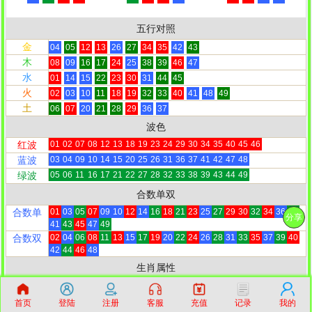
五行对照
金
04
05
12
13
26
27
34
35
42
43
木
08
09
16
17
24
25
38
39
46
47
水
01
14
15
22
23
30
31
44
45
火
02
03
10
11
18
19
32
33
40
41
48
49
土
06
07
20
21
28
29
36
37
波色
红波
01
02
07
08
12
13
18
19
23
24
29
30
34
35
40
45
46
蓝波
03
04
09
10
14
15
20
25
26
31
36
37
41
42
47
48
绿波
05
06
11
16
17
21
22
27
28
32
33
38
39
43
44
49
合数单双
合数单
01
03
05
07
09
10
12
14
16
18
21
23
25
27
29
30
32
34
36
38
分享
41
43
45
47
49
合数双
02
04
06
08
11
13
15
17
19
20
22
24
26
28
31
33
35
37
39
40
42
44
46
48
生肖属性
家禽
：牛、马、羊、鸡、狗、猪
首页
登陆
注册
客服
充值
记录
我的
野兽
：鼠、虎、兔、龙、蛇、猴