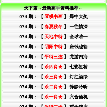
天下第→最新高手资料推荐←
074 期：
【
琴棋书画
】 爆中大奖
074 期：
【
春夏秋冬
】 一往情深
074 期：
【
天地中特
】 全球唯一
074 期：
【
阴阳中特
】 赚钱秘籍
074 期：
【
平特三连
】 龙游四海
074 期：
【
杀四肖★
】 七彩虹桥
074 期：
【
杀三肖★
】 灯红酒绿
074 期：
【
杀二肖★
】 静静聆听
074 期：
【
杀一肖★
】 六合仙机
074 期：
【
平特二码
】 重金铲庄