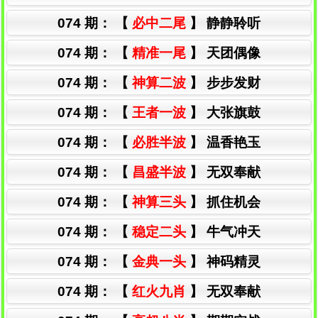
074 期：
【
必中二尾
】 静静聆听
074 期：
【
精准一尾
】 天团偶像
074 期：
【
神算二波
】 步步发财
074 期：
【
王者一波
】 大张旗鼓
074 期：
【
必胜半波
】 温香艳玉
074 期：
【
昌盛半波
】 无双奉献
074 期：
【
神算三头
】 抓住机会
074 期：
【
稳定二头
】 牛气冲天
074 期：
【
金典一头
】 神码精灵
074 期：
【
红火九肖
】 无双奉献