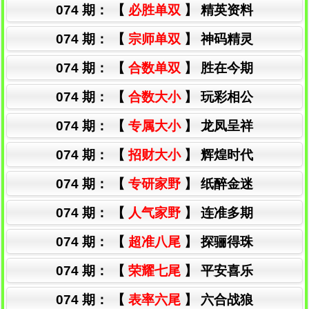
074 期：
【
必胜单双
】 精英资料
074 期：
【
宗师单双
】 神码精灵
074 期：
【
合数单双
】 胜在今期
074 期：
【
合数大小
】 玩彩相公
074 期：
【
专属大小
】 龙凤呈祥
074 期：
【
招财大小
】 辉煌时代
074 期：
【
专研家野
】 纸醉金迷
074 期：
【
人气家野
】 连准多期
074 期：
【
超准八尾
】 探骊得珠
074 期：
【
荣耀七尾
】 平安喜乐
074 期：
【
表率六尾
】 六合战狼