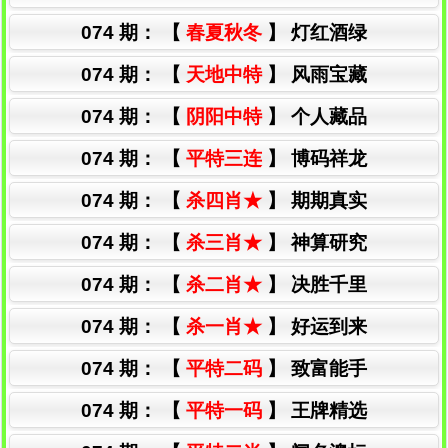
074 期：
【
春夏秋冬
】 灯红酒绿
074 期：
【
天地中特
】 风雨宝藏
074 期：
【
阴阳中特
】 个人藏品
074 期：
【
平特三连
】 博码祥龙
074 期：
【
杀四肖★
】 期期真实
074 期：
【
杀三肖★
】 神算研究
074 期：
【
杀二肖★
】 决胜千里
074 期：
【
杀一肖★
】 好运到来
074 期：
【
平特二码
】 致富能手
074 期：
【
平特一码
】 王牌精选