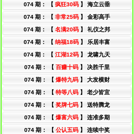
074 期：
【
疯狂30码
】 海立云垂
074 期：
【
非常25码
】 金彩高手
074 期：
【
名满20码
】 礼仪之邦
074 期：
【
纳福18码
】 乐居丰富
074 期：
【
江湖12码
】 龙啸九天
074 期：
【
百赚十码
】 决胜千里
074 期：
【
爆特九码
】 大发横财
074 期：
【
特等八码
】 老少皆宜
074 期：
【
奖牌七码
】 送特腾龙
074 期：
【
爆富六码
】 连准多期
074 期：
【
公认五码
】 连续中奖