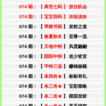
074 期：
【
典范七码
】 抓住机会
074 期：
【
宝宝四码
】 浓妆淡抹
074 期：
【
琴棋书画
】 发财之道
074 期：
【
春夏秋冬
】 至尊一流
074 期：
【
天地中特
】 风度翩翩
074 期：
【
阴阳中特
】 老少皆宜
074 期：
【
平特三连
】 赚钱秘籍
074 期：
【
杀四肖★
】 彬彬有礼
074 期：
【
杀三肖★
】 宝彩策略
074 期：
【
杀二肖★
】 跟踪发财