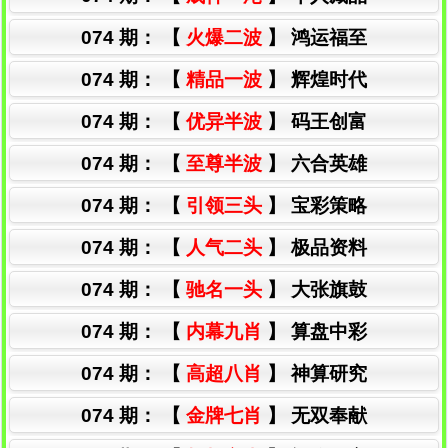
074 期：
【
火爆二波
】 鸿运福至
074 期：
【
精品一波
】 辉煌时代
074 期：
【
优异半波
】 码王创富
074 期：
【
至尊半波
】 六合英雄
074 期：
【
引领三头
】 宝彩策略
074 期：
【
人气二头
】 极品资料
074 期：
【
驰名一头
】 大张旗鼓
074 期：
【
内幕九肖
】 算盘中彩
074 期：
【
高超八肖
】 神算研究
074 期：
【
金牌七肖
】 无双奉献