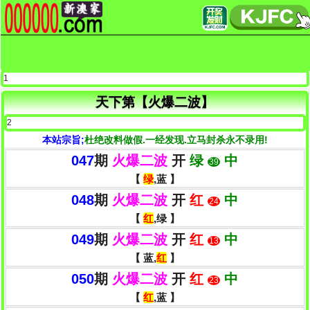
1
天下第【火爆二波】
2
本站宗旨;
杜绝改料做假.一经发现.立马封杀永不录用!
047
期
火爆二波
开
绿
中
39
【
绿
,蓝 】
048
期
火爆二波
开
红
中
24
【
红
,绿 】
049
期
火爆二波
开
红
中
13
【 蓝,
红
】
050
期
火爆二波
开
红
中
23
【
红
,蓝 】