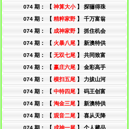
074 期：
【
神算大小
】 探骊得珠
074 期：
【
精粹家野
】 千万富翁
074 期：
【
成神家野
】 抓住机会
074 期：
【
火暴八尾
】 新澳特供
074 期：
【
无双七尾
】 共同致富
074 期：
【
赢庄六尾
】 金彩高手
074 期：
【
横扫五尾
】 力拔山河
074 期：
【
中特四尾
】 码王创富
074 期：
【
淘金三尾
】 新澳特供
074 期：
【
观音二尾
】 喜从天降
074 期：
【
成神一尾
】 个人藏品