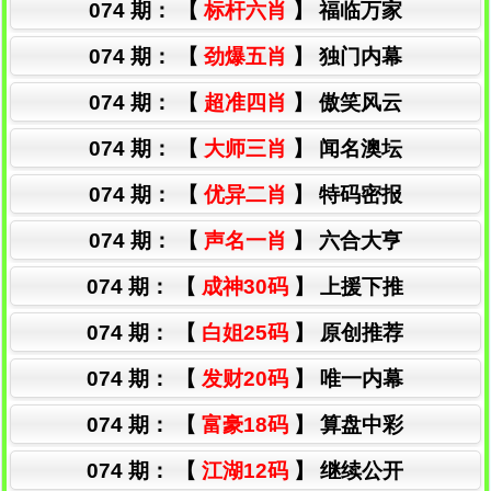
074 期：
【
标杆六肖
】 福临万家
074 期：
【
劲爆五肖
】 独门内幕
074 期：
【
超准四肖
】 傲笑风云
074 期：
【
大师三肖
】 闻名澳坛
074 期：
【
优异二肖
】 特码密报
074 期：
【
声名一肖
】 六合大亨
074 期：
【
成神30码
】 上援下推
074 期：
【
白姐25码
】 原创推荐
074 期：
【
发财20码
】 唯一内幕
074 期：
【
富豪18码
】 算盘中彩
074 期：
【
江湖12码
】 继续公开