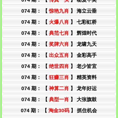
074 期：
【
惊艳九肖
】 海立云垂
074 期：
【
火爆八肖
】 七彩虹桥
074 期：
【
典范七肖
】 辉煌时代
074 期：
【
奖牌六肖
】 龙啸九天
074 期：
【
出众五肖
】 金彩高手
074 期：
【
绝世四肖
】 老少皆宜
074 期：
【
狂赚三肖
】 精英资料
074 期：
【
神算二肖
】 龙年好运
074 期：
【
典型一肖
】 大张旗鼓
074 期：
【
淘金30码
】 抓住机会