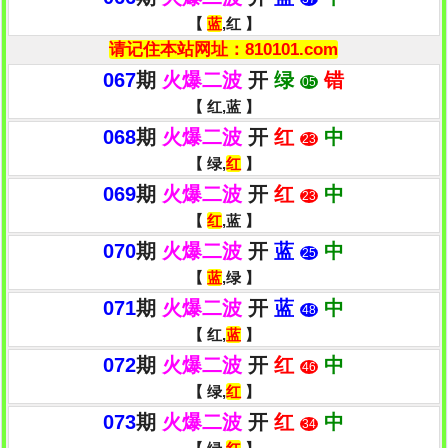
【
蓝
,红 】
请记住本站网址：810101.com
067
期
火爆二波
开
绿
错
05
【 红,蓝 】
068
期
火爆二波
开
红
中
23
【 绿,
红
】
069
期
火爆二波
开
红
中
23
【
红
,蓝 】
070
期
火爆二波
开
蓝
中
25
【
蓝
,绿 】
071
期
火爆二波
开
蓝
中
48
【 红,
蓝
】
072
期
火爆二波
开
红
中
46
【 绿,
红
】
073
期
火爆二波
开
红
中
34