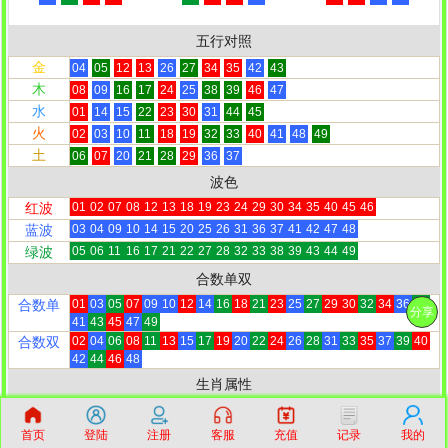
五行对照
金
04
05
12
13
26
27
34
35
42
43
木
08
09
16
17
24
25
38
39
46
47
水
01
14
15
22
23
30
31
44
45
火
02
03
10
11
18
19
32
33
40
41
48
49
土
06
07
20
21
28
29
36
37
波色
红波
01
02
07
08
12
13
18
19
23
24
29
30
34
35
40
45
46
蓝波
03
04
09
10
14
15
20
25
26
31
36
37
41
42
47
48
绿波
05
06
11
16
17
21
22
27
28
32
33
38
39
43
44
49
合数单双
合数单
01
03
05
07
09
10
12
14
16
18
21
23
25
27
29
30
32
34
36
38
分享
41
43
45
47
49
合数双
02
04
06
08
11
13
15
17
19
20
22
24
26
28
31
33
35
37
39
40
42
44
46
48
生肖属性
家禽
：牛、马、羊、鸡、狗、猪
首页
登陆
注册
客服
充值
记录
我的
野兽
：鼠、虎、兔、龙、蛇、猴