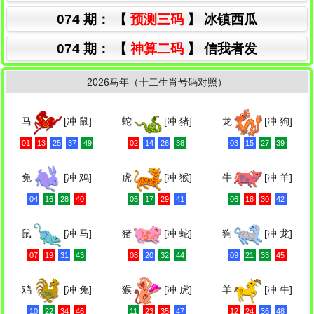
074 期：
【
预测三码
】 冰镇西瓜
074 期：
【
神算二码
】 信我者发
2026马年（十二生肖号码对照）
马
[冲 鼠]
蛇
[冲 猪]
龙
[冲 狗]
01
13
25
37
49
02
14
26
38
03
15
27
39
兔
[冲 鸡]
虎
[冲 猴]
牛
[冲 羊]
04
16
28
40
05
17
29
41
06
18
30
42
鼠
[冲 马]
猪
[冲 蛇]
狗
[冲 龙]
07
19
31
43
08
20
32
44
09
21
33
45
鸡
[冲 兔]
猴
[冲 虎]
羊
[冲 牛]
10
22
34
46
11
23
35
47
12
24
36
48